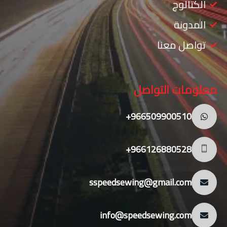
الكتالوج
المدونة
تواصل معنا
معلومات التواصل
966509900510+
966126880528+
sspeedsewing@gmail.com
info@speedsewing.com