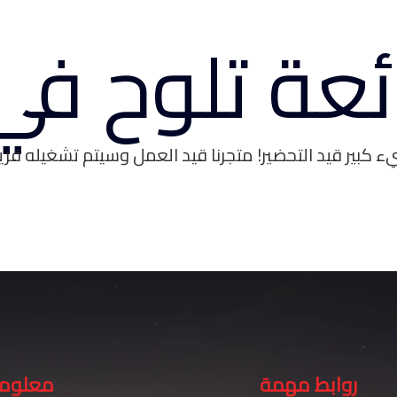
ائعة تلوح في
 كبير قيد التحضير! متجرنا قيد العمل وسيتم تشغيله قريبً
روابط مهمة
معلوما