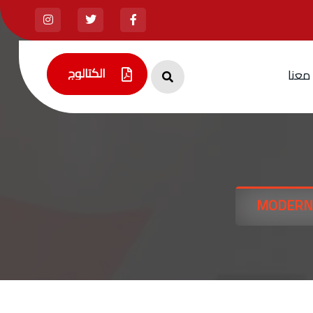
الكتالوج
م
ع
ن
ا
الكتالوج
MODERN 