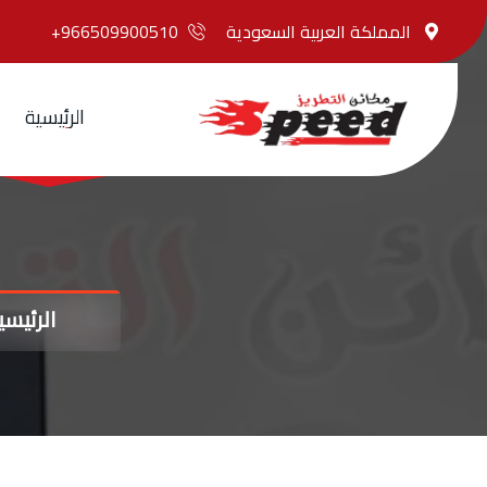
المملكة العربية السعودية
966509900510+
ا
ل
ر
ئ
ي
س
ي
ة
الرئيسي