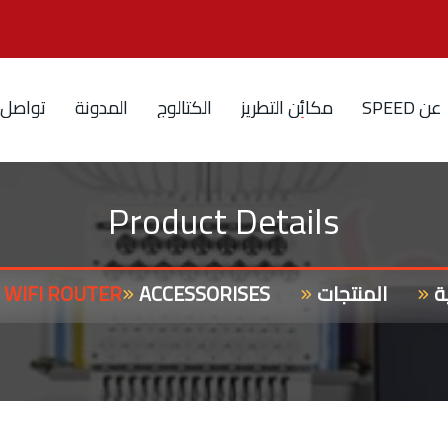
ع
ن
D
E
E
P
S
م
ك
ا
ئ
ن
ا
ل
ت
ط
ر
ي
ز
ا
ل
ك
ت
ا
ل
و
ج
ا
ل
م
د
و
ن
ة
ت
و
ا
ص
ل
Product Details
ة
المنتجات
ACCESSORISES
WIFI ROUTER