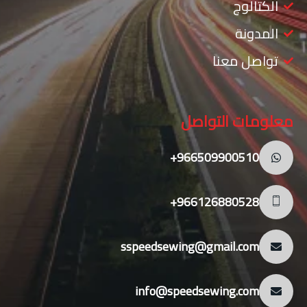
الكتالوج
المدونة
تواصل معنا
معلومات التواصل
966509900510+
966126880528+
sspeedsewing@gmail.com
info@speedsewing.com