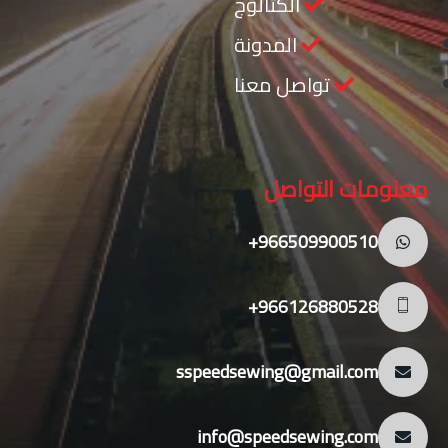
الكتالوج
المدونة
تواصل معنا
معلومات التواصل
966509900510+
966126880528+
sspeedsewing@gmail.com
info@speedsewing.com