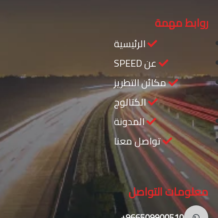
روابط مهمة
الرئيسية
عن SPEED
مكائن التطريز
الكتالوج
المدونة
تواصل معنا
معلومات التواصل
966509900510+