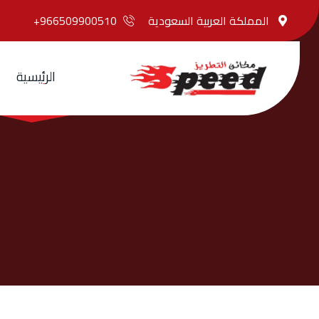
المملكة العربية السعودية
966509900510+
ا
ل
ر
ئ
ي
س
ي
ة