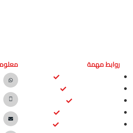
روابط مهمة
معلوما
الرئيسية
0+
عن SPEED
8+
مكائن التطريز
الكتالوج
om
المدونة