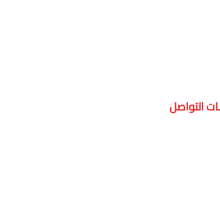
ت التواصل
96650990051
96612688052
sspeedsewing@gmail.c