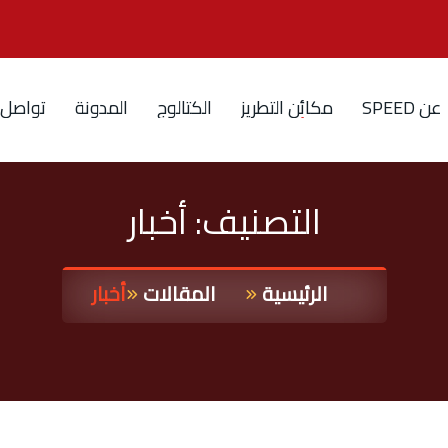
ع
ن
D
E
E
P
S
م
ك
ا
ئ
ن
ا
ل
ت
ط
ر
ي
ز
ا
ل
ك
ت
ا
ل
و
ج
ا
ل
م
د
و
ن
ة
ت
و
ا
ص
ل
التصنيف:
أخبار
الرئيسية
المقالات
أخبار