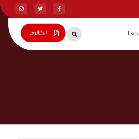
الكتالوج
م
ع
ن
ا
الكتالوج