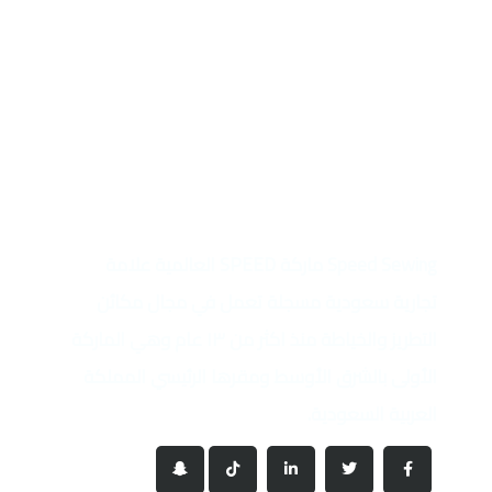
Speed Sewing ماركة SPEED العالمية علامة
تجارية سعودية مسجلة تعمل في مجال مكائن
التطريز والخياطة منذ اكثر من ١٣ عام وهي الماركة
الأولى بالشرق الأوسط ومقرها الرئيسي المملكة
العربية السعودية.